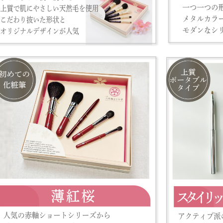
きますようお願い申し上げます。
当店が運営しているオンラインショップは、以下の店舗です。
・六角館さくら堂KYOTO 公式オンラインショップ
・六角館さくら堂KYOTO Amazon ショップ
・各社ふるさと納税サイト
ご質問・お問合せは、こちらまでご連絡くださいませ。
【お問合せ窓口】
TEL： 072-332-3460
MAIL：info@sakurado.kyoto.jp
[対応時間] 平日10:00-16:00
[休 業 日] 土曜・日曜・祝祭日
何卒、ご理解、ご協力のほどよろしくお願い申し上げます。
当店では、正規販売店で使用しております商品画像の著作権は当社にあ
ております。
転売目的の疑いのある購入や買い占め行為と判断した場合、ご注文完了
く場合がございます。
また、不正な転売行為が発覚した際には、以降の商品ご購入をお断りす