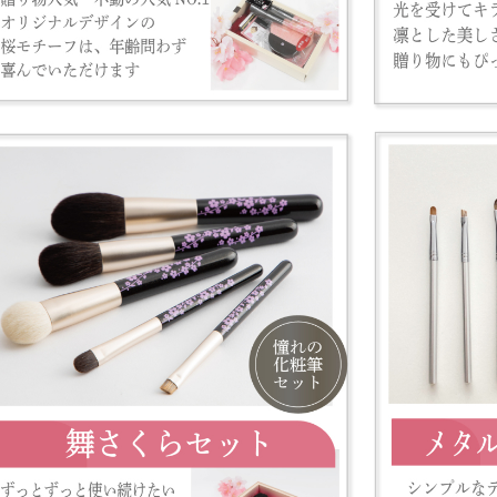
それ以降にいただいたご注文は、5月7日より順次発送いたします。
■ お問い合わせ対応について
5月1日〜5月6日の期間中は、お問い合わせ対応を休止させていただき
期間中にいただいたお問い合わせにつきましては、5月7日より順次ご返
お客様にはご不便をおかけいたしますが、何卒ご了承くださいますよう
❚2025.01.10
【転売商品にご注意ください】
いつも六角館さくら堂KYOTOオンラインショップをご愛顧くださり、
お客様にこれからも安心してお買い物を楽しんでいただき、当店の化粧
下記の内容をご確認くださいませ。
六角館さくら堂KYOTOの商品（さくら筆・熊野監修化粧筆）が当店の
ト、オークションサイト等で転売されている事案が多発しております。
また、当店の画像や説明文等も無許可で使用されているため、非常に見
す。
実店舗及び当店運営サイト以外でのご購入の際は、ショッピングサイト
見て販売業者名等を確認し、
不審な点がある場合は、ご購入前に当店までお問合せいただきますよう
転売サイト等で購入した商品に関するトラブルは当店では一切責任を負