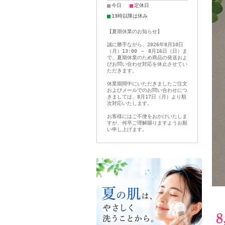
■
■
今日
定休日
■
13時以降は休み
【夏期休業のお知らせ】
誠に勝手ながら、2026年8月10日
（月）13:00 ～ 8月16日（日）ま
で、夏期休業のため商品の発送およ
びお問い合わせ対応を休止させてい
ただきます。
休業期間中にいただきましたご注文
およびメールでのお問い合わせにつ
きましては、8月17日（月）より順
次対応いたします。
お客様にはご不便をおかけいたしま
すが、何卒ご理解賜りますようお願
い申し上げます。