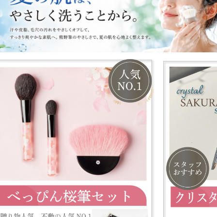
期間中にいただきましたご注文やお問い合わせは、20日（月）より順
ご不便をおかけしますが、何卒よろしくお願いします。
いつも六角館さくら堂KYOTOをご愛顧いただき、誠にありがとうござ
今年も京都の夏を彩る「祇園祭」の開催期間にあわせて、毎年ご好評をい
**を開催いたします。
人気の化粧筆をはじめ、半額商品を多数ご用意。さらに、上質な化粧筆
提供いたします。
京都へお越しの際は、ぜひ六角館さくら堂KYOTOへお立ち寄りくださ
皆様のご来店を心よりお待ちしております。
【5月16日（土）京都本店の閉店時間変更のお知らせ】
5月16日（土）は、17時に閉店させていただきます。
ご不便をおかけいたしますが、何卒よろしくお願いします。
【ゴールデンウィーク期間中の営業についてのお知らせ】
いつも当店をご利用いただき、誠にありがとうございます。
■ 発送について
4月30日（午前中）までのご注文につきましては、連休前に発送いたし