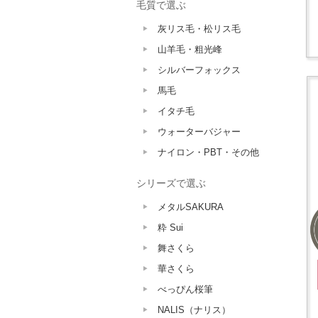
毛質で選ぶ
灰リス毛・松リス毛
山羊毛・粗光峰
シルバーフォックス
馬毛
イタチ毛
ウォーターバジャー
ナイロン・PBT・その他
シリーズで選ぶ
メタルSAKURA
粋 Sui
舞さくら
華さくら
べっぴん桜筆
NALIS（ナリス）