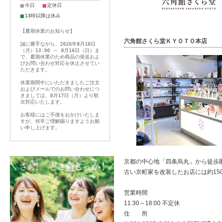
■
■
今日
定休日
■
13時以降は休み
【夏期休業のお知らせ】
六角館さくら堂ＫＹＯＴＯ本店
誠に勝手ながら、2026年8月10日
（月）13:00 ～ 8月16日（日）ま
で、夏期休業のため商品の発送およ
びお問い合わせ対応を休止させてい
ただきます。
休業期間中にいただきましたご注文
およびメールでのお問い合わせにつ
きましては、8月17日（月）より順
次対応いたします。
お客様にはご不便をおかけいたしま
すが、何卒ご理解賜りますようお願
い申し上げます。
京都の中心地「四条烏丸」から徒歩
古い京町家を改装したお店には約15
営業時間
11:30～18:00 不定休
住 所