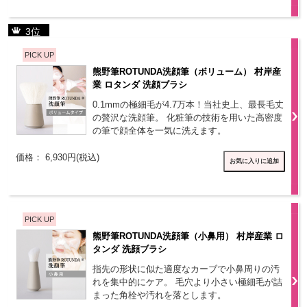
3位
PICK UP
熊野筆ROTUNDA洗顔筆（ボリューム） 村岸産
業 ロタンダ 洗顔ブラシ
0.1mmの極細毛が4.7万本！当社史上、最長毛丈
の贅沢な洗顔筆。 化粧筆の技術を用いた高密度
の筆で顔全体を一気に洗えます。
価格： 6,930円(税込)
PICK UP
熊野筆ROTUNDA洗顔筆（小鼻用） 村岸産業 ロ
タンダ 洗顔ブラシ
指先の形状に似た適度なカーブで小鼻周りの汚
れを集中的にケア。 毛穴より小さい極細毛が詰
まった角栓や汚れを落とします。