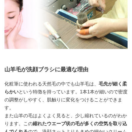
山羊毛が洗顔ブラシに最適な理由
化粧筆に使われる天然毛の中でも山羊毛は、
毛先が細く柔
らかい
という特徴を持っています。1本1本が細いので密度
の調整がしやすく、肌触りに変化をつけることができま
す。
また山羊の毛はよくよく見ると、少し縮れているのがわか
ります。この
縮れたウエーブ状の毛が多くの空気を取り込
んでくれる
ので、洗顔ネットよりもきめの細かいクリーム