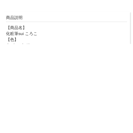
商品説明
【商品名】
化粧筆sui ころこ
【色】
全2色（金/銀）
【寸法】
■全長：約70mm ■毛丈：約40mm
【素材】
■穂先：山羊毛 ■軸：樹脂
▼ 商品説明の続きを見る ▼
【お手入れ】
普段のお手入れは、使用のたびに軽くティッシュで汚れを拭き取
ってください。汚れがたまってきたら水に薄めた洗浄液で手洗い
し、自然乾燥してください。