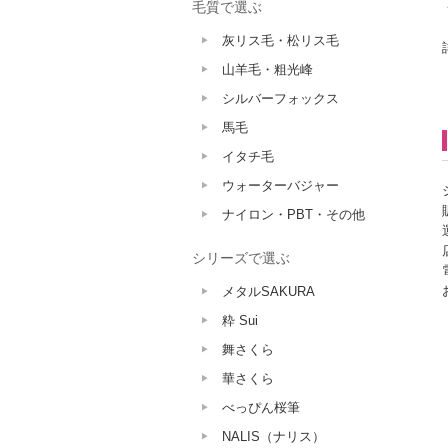
毛質で選ぶ
灰リス毛・松リス毛
山羊毛・粗光峰
シルバーフォックス
馬毛
イタチ毛
ウォーターバジャー
ナイロン・PBT・その他
シリーズで選ぶ
メタルSAKURA
粋 Sui
舞さくら
華さくら
べっぴん桜筆
NALIS（ナリス）