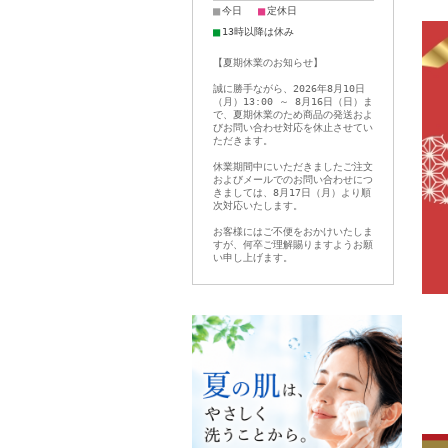
■
■
今日
定休日
■
13時以降は休み
【夏期休業のお知らせ】
誠に勝手ながら、2026年8月10日
（月）13:00 ～ 8月16日（日）ま
で、夏期休業のため商品の発送およ
びお問い合わせ対応を休止させてい
ただきます。
休業期間中にいただきましたご注文
およびメールでのお問い合わせにつ
きましては、8月17日（月）より順
次対応いたします。
お客様にはご不便をおかけいたしま
すが、何卒ご理解賜りますようお願
い申し上げます。