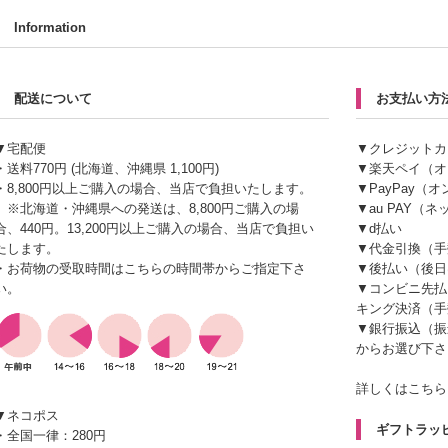
Information
配送について
お支払い方
▼宅配便
▼クレジットカ
・送料770円 (北海道、沖縄県 1,100円)
▼楽天ペイ（オ
・8,800円以上ご購入の場合、当店で負担いたします。
▼PayPay（
※北海道・沖縄県への発送は、8,800円ご購入の場
▼au PAY（
合、440円。13,200円以上ご購入の場合、当店で負担い
▼d払い
たします。
▼代金引換（手
・お荷物の受取時間はこちらの時間帯からご指定下さ
▼後払い（後日
い。
▼コンビニ先払
キング決済（手
▼銀行振込（振
からお選び下さ
詳しくはこちら
▼ネコポス
ギフトラッ
・全国一律：280円