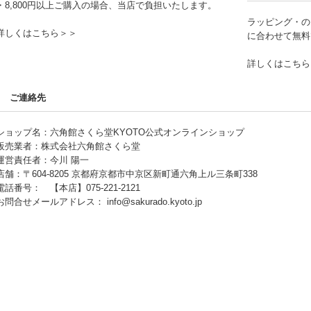
・8,800円以上ご購入の場合、当店で負担いたします。
ラッピング・の
詳しくはこちら＞＞
に合わせて無料
詳しくはこちら
ご連絡先
ショップ名：六角館さくら堂KYOTO公式オンラインショップ
販売業者：株式会社六角館さくら堂
運営責任者：今川 陽一
店舗：〒604-8205 京都府京都市中京区新町通六角上ル三条町338
電話番号： 【本店】075-221-2121
お問合せメールアドレス：
info@sakurado.kyoto.jp