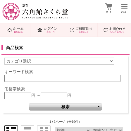
商品検索
キーワード検索
価格帯検索
円 ～
円
1 / 1ページ
（全19件）